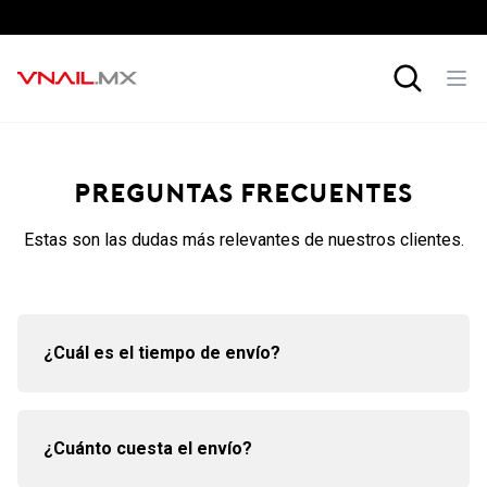
Carrito de c
preguntas frecuentes
Estas son las dudas más relevantes de nuestros clientes.
¿Cuál es el tiempo de envío?
El envío de tu pedido depende de la zona en donde te
encuentres:
¿Cuánto cuesta el envío?